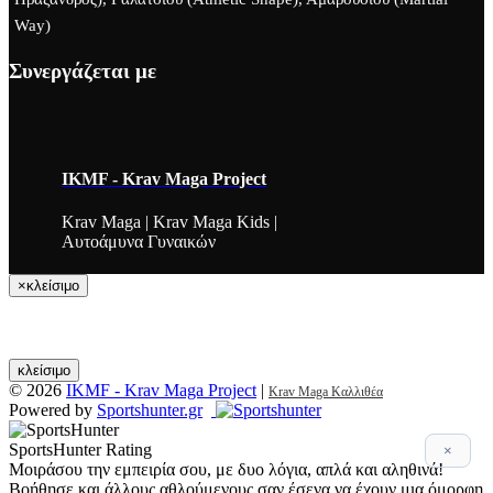
Way)
Συνεργάζεται με
IKMF - Krav Maga Project
Krav Maga | Krav Maga Kids |
Αυτοάμυνα Γυναικών
×
κλείσιμο
κλείσιμο
© 2026
IKMF - Krav Maga Project
|
Krav Maga Καλλιθέα
Powered by
Sportshunter.gr
SportsHunter Rating
×
Μοιράσου την εμπειρία σου, με δυο λόγια, απλά και αληθινά!
Βοήθησε και άλλους αθλούμενους σαν έσενα να έχουν μια όμορφη