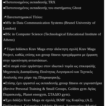
●Πιστοποιημένος εκπαιδευτής TRX
●Πιστοποιημένος εκπαιδευτής του συστήματος Ghost
📌Πανεπιστημιακοί Τίτλοι:
●MSc in Data Commnunication Systems (Brunel University of
London)
●BSc in Computer Science (Technological Educational Institute of
Athens)
📌Τώρα διδάσκει Krav Maga στην ιδιόκτητη σχολή Krav Maga
Project, καθώς επίσης και group fitness προγράμματα με έμφαση
στην προπόνηση αντιστάσεων.
●Επί σειρά ετών εργάστηκε στον ιδιωτικό τομέα ως επικεφαλής
Μηχανικός Διασφάλισης Ποιότητας Λογισμικού και Τεχνικός
Αναλυτής στο χώρο της Πληροφορικής.
●Επίσης έχει εργαστεί ως εκπαιδευτής group fitness σε γυμναστήρια
(Revive Personal Training & Small Groups, Golden gym Αγίας
Παρασκευής, Planet energym, ΣΤΑΔΙΟ gym).
●Έχει διδάξει Krav Maga σε σχολές IKMF της Κυψέλης (Α.Σ.
Πράξανδρος), Γαλατσίου (Athletic Shape), Αμαρουσίου (Martial