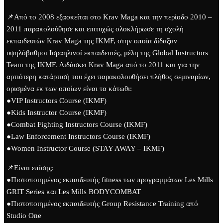
📌Από το 2008 εξασκείται στο Krav Maga και την περίοδο 2010 –
2011 παρακολούθησε και επιτυχώς ολοκλήρωσε τη σχολή
εκπαιδευτών Krav Maga της IKMF, στην οποία δίδαξαν
υψηλόβαθμοι Ισραηλινοί εκπαιδευτές, μέλη της Global Instructors
Team της IKMF. Διδάσκει Krav Maga από το 2011 και για την
αρτιότερη κατάρτισή του έχει παρακολουθήσει πλήθος σεμιναρίων,
ορισμένα εκ των οποίων είναι τα κάτωθι:
●VIP Instructors Course (IKMF)
●Kids Instructor Course (IKMF)
●Combat Fighting Instructors Course (IKMF)
●Law Enforcement Instructors Course (IKMF)
●Women Instructor Course (STAY AWAY – IKMF)
📌Είναι επίσης:
●Πιστοποιημένος εκπαιδευτής fitness των προγραμμάτων Les Mills
GRIT Series και Les Mills BODYCOMBAT
●Πιστοποιημένος εκπαιδευτής Group Resistance Training από
Studio One