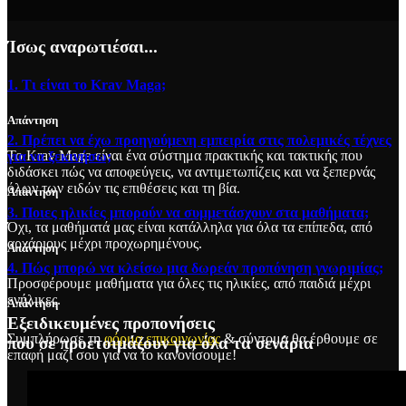
Ίσως αναρωτιέσαι...
1. Τι είναι το Krav Maga;
Απάντηση
2. Πρέπει να έχω προηγούμενη εμπειρία στις πολεμικές τέχνες
Το Krav Maga είναι ένα σύστημα πρακτικής και τακτικής που
για να ξεκινήσω;
διδάσκει πώς να αποφεύγεις, να αντιμετωπίζεις και να ξεπερνάς
όλων των ειδών τις επιθέσεις και τη βία.
Απάντηση
3. Ποιες ηλικίες μπορούν να συμμετάσχουν στα μαθήματα;
Όχι, τα μαθήματά μας είναι κατάλληλα για όλα τα επίπεδα, από
αρχάριους μέχρι προχωρημένους.
Απάντηση
4. Πώς μπορώ να κλείσω μια δωρεάν προπόνηση γνωριμίας;
Προσφέρουμε μαθήματα για όλες τις ηλικίες, από παιδιά μέχρι
ενήλικες.
Απάντηση
Εξειδικευμένες προπονήσεις
Συμπλήρωσε τη
φόρμα επικοινωνίας
& σύντομα θα έρθουμε σε
που σε προετοιμάζουν για όλα τα σενάρια
επαφή μαζί σου για να το κανονίσουμε!